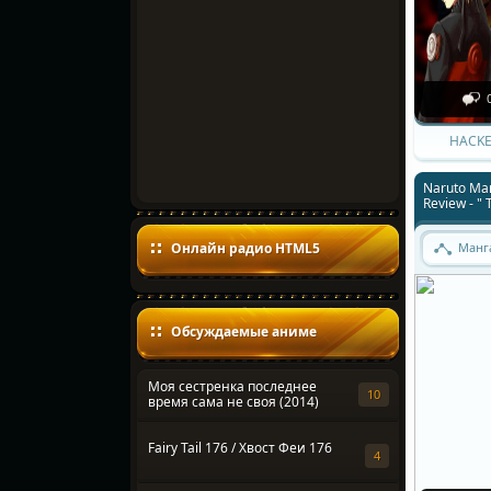
HACKE
Naruto Ma
Review - " 
Онлайн радио HTML5
Манг
Обсуждаемые аниме
Моя сестренка последнее
10
время сама не своя (2014)
Fairy Tail 176 / Хвост Феи 176
4