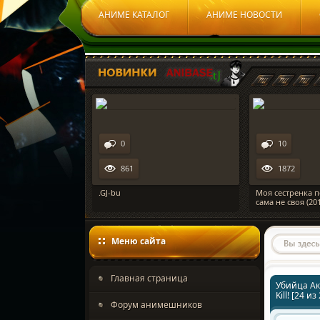
АНИМЕ КАТАЛОГ
АНИМЕ НОВОСТИ
0
10
861
1872
den 344 / Наруто 2
.GJ-bu
Моя сестренка п
ия
сама не своя (201
Меню сайта
Главная страница
Убийца Ак
Kill! [24 из
Форум анимешников