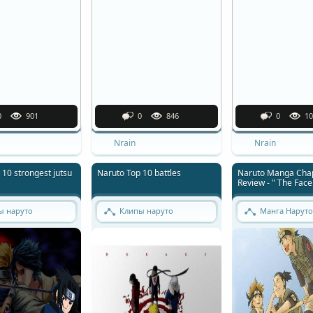
0
901
0
846
0
10
Nrain
Nrain
 10 strongest jutsu
Naruto Top 10 battles
Naruto Manga Chap
Review - " The Face
Hagoromo !!
ы наруто
Клипы наруто
Манга Наруто