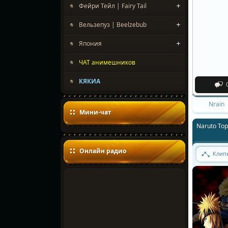
Фейри Тейл | Fairy Tail
Вельзепуз | Beelzebub
Япония
ЧАТ анимешников
КЯКИА
Nrain
Мини-чат
Naruto Top
Онлайн радио
Клип