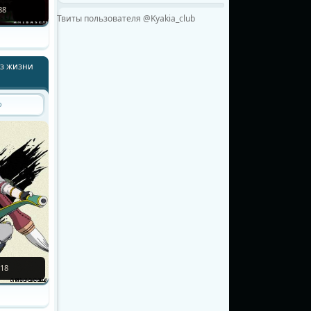
88
Твиты пользователя @Kyakia_club
из жизни
о
18