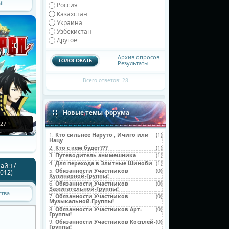
il
Россия
Казахстан
Украина
Узбекистан
Другое
Архив опросов
Результаты
Всего ответов: 28
Новые темы форума
27
1.
Кто сильнее Наруто , Ичиго или
(1)
Нацу
2.
Кто с кем будет???
(1)
3.
Путеводитель анимешника
(1)
4.
Для перехода в Элитные Шиноби
(1)
айн /
5.
Обязанности Участников
(0)
2012)
Кулинарной-Группы!
6.
Обязанности Участников
(0)
Зажигательной-Группы!
ства
7.
Обязанности Участников
(0)
Музыкальной-Группы!
8.
Обязанности Участников Арт-
(0)
Группы!
9.
Обязанности Участников Косплей-
(0)
Группы!