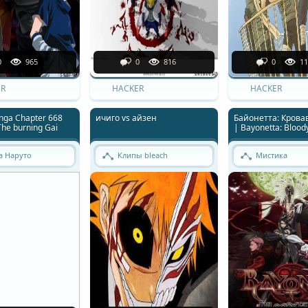
0
965
0
816
0
11
R
HACKER
HACKER
nga Chapter 668
ичиго vs айзен
Байонетта: Крова
The burning Gai
| Bayonetta: Blood
а Наруто
Клипы bleach
Мистика