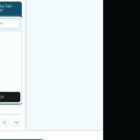
y Tail -
!!
ти
29
15
16