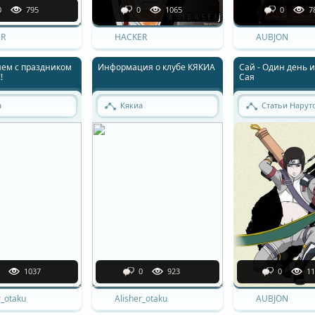
0
795
0
1065
0
7
R
HACKER
AUBJON
ем с праздником
Информация о клубе КЯКИА
Сай - Один день 
!
Сая
а
Кякиа
Статьи Нарут
1037
0
923
0
11
r_otaku
Alisher_otaku
AUBJON