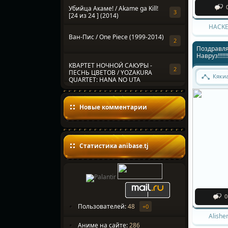
Убийца Акаме! / Akame ga Kill!
3
[24 из 24 ] (2014)
HACKE
Ван-Пис / One Piece (1999-2014)
2
Поздравля
Навруз!!!!!!!
КВАРТЕТ НОЧНОЙ САКУРЫ -
2
ПЕСНЬ ЦВЕТОВ / YOZAKURA
Кяки
QUARTET: HANA NO UTA
Новые комментарии
Статистика anibase.tj
0
Пользователей:
48
+0
Alishe
Аниме на сайте:
286