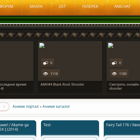
ФОРУМ
МАНГА
OST
ГАЛЕРЕЯ
ANICHAT
0
0
1118
1180
оследнее время
AMV#4 Black Rock Shooter
Смотреть онлайн 
4)
shooter
Аниме портал
»
Аниме каталог
аме! / Akame ga
Test
Fairy Tail 176 / Хв
 24 ] (2014)