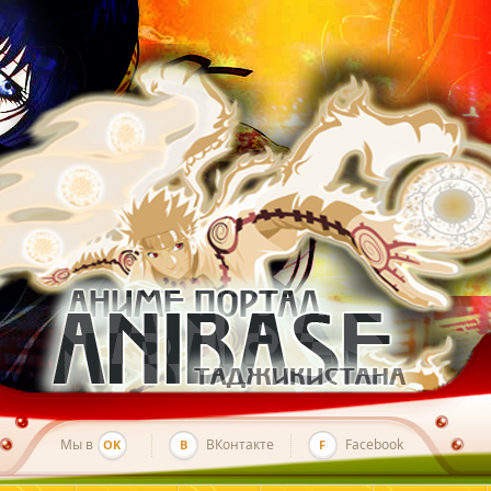
Мы в
ВКонтакте
Facebook
OK
B
F