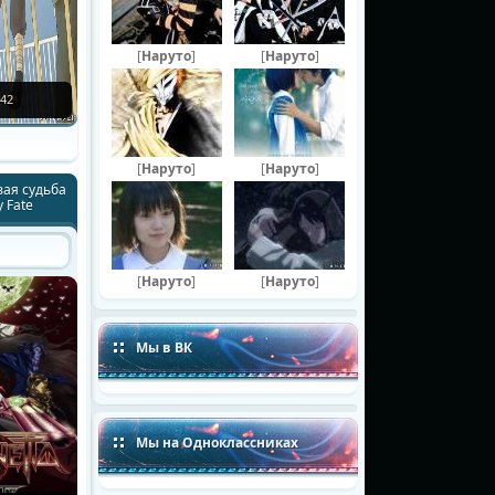
[
Наруто
]
[
Наруто
]
42
[
Наруто
]
[
Наруто
]
вая судьба
y Fate
[
Наруто
]
[
Наруто
]
Мы в ВК
Мы на Одноклассниках