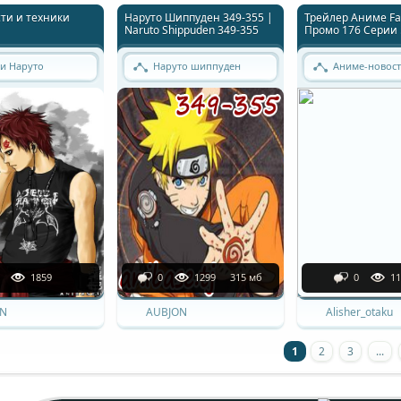
ти и техники
Наруто Шиппуден 349-355 |
Трейлер Аниме Fair
Naruto Shippuden 349-355
Промо 176 Серии !
и Наруто
Наруто шиппуден
Аниме-новос
1859
0
1299
315 мб
0
11
N
AUBJON
Alisher_otaku
1
2
3
...