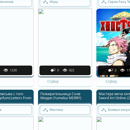
лючения
Игры
Серии Fairy Ta
1230
0
822
3
17
Cryboy
Cryboy
письма с того
Пожирательница Снов
Мастера меча онл
gofumi:Letters From
Мерри (Yumekui MERRY)
Sword Art Online (
ed)
а
Мистика
Боевые искус