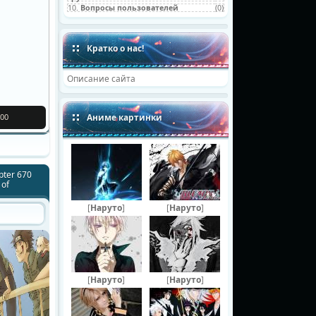
10.
Вопросы пользователей
(0)
Кратко о нас!
Описание сайта
Аниме картинки
00
ter 670
 of
[
Наруто
]
[
Наруто
]
[
Наруто
]
[
Наруто
]