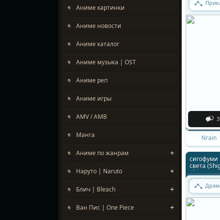
Прик
Аниме картинки
Аниме новости
Аниме каталог
Аниме музыка | OST
Аниме реп
Аниме игры
AMV / АМВ
3
Манга
Nrain
Аниме по жанрам
сигофуми 
света (Shi
Наруто | Naruto
The Depart
Драм
Блич | Bleach
Ван Пис | One Piece